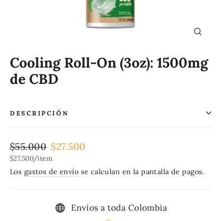
Cerrar
(esc)
Cooling Roll-On (3oz): 1500mg
de CBD
DESCRIPCIÓN
Precio
Precio
$55.000
$27.500
habitual
de
$27.500
/
item
oferta
Los
gastos de envío
se calculan en la pantalla de pagos.
Envíos a toda Colombia