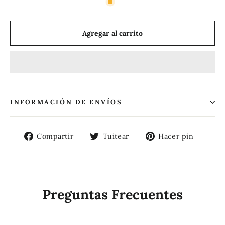
Agregar al carrito
INFORMACIÓN DE ENVÍOS
Compartir
Tuitear
Pinea
Compartir
Tuitear
Hacer pin
en
en
en
Facebook
Twitter
Pinte
Preguntas Frecuentes